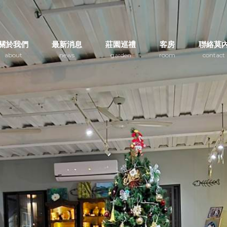
關於我們
最新消息
莊園巡禮
客房
聯絡莫
about
news
garden
room
contact