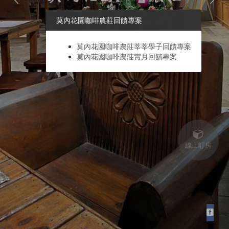
莫內花園咖啡農莊回饋專案
莫內花園咖啡農莊莘莘學子回饋專案
莫內花園咖啡農莊賞月回饋專案
線上訂房