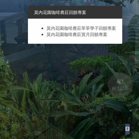
莫內花園咖啡農莊回饋專案
莫內花園咖啡農莊莘莘學子回饋專案
莫內花園咖啡農莊賞月回饋專案
線上訂房