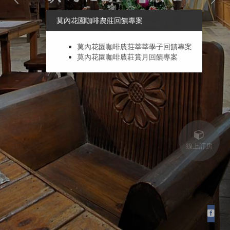
莫內花園咖啡農莊回饋專案
莫內花園咖啡農莊莘莘學子回饋專案
莫內花園咖啡農莊賞月回饋專案
線上訂房