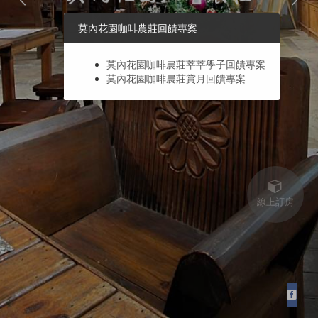
莫內花園咖啡農莊回饋專案
莫內花園咖啡農莊莘莘學子回饋專案
莫內花園咖啡農莊賞月回饋專案
線上訂房