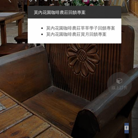
莫內花園咖啡農莊回饋專案
莫內花園咖啡農莊莘莘學子回饋專案
莫內花園咖啡農莊賞月回饋專案
線上訂房