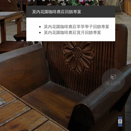
莫內花園咖啡農莊回饋專案
莫內花園咖啡農莊莘莘學子回饋專案
莫內花園咖啡農莊賞月回饋專案
線上訂房