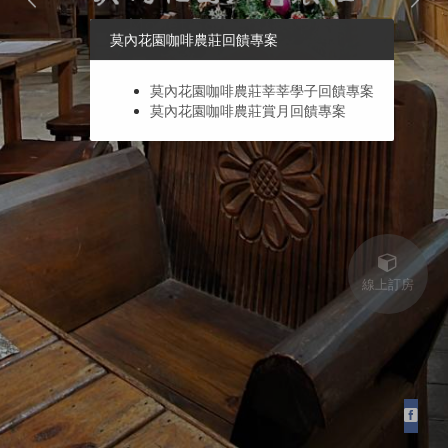
莫內花園咖啡農莊回饋專案
莫內花園咖啡農莊莘莘學子回饋專案
莫內花園咖啡農莊賞月回饋專案
線上訂房