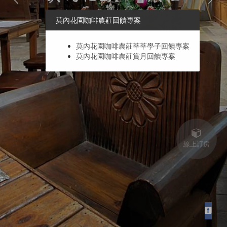
莫內花園咖啡農莊回饋專案
莫內花園咖啡農莊莘莘學子回饋專案
莫內花園咖啡農莊賞月回饋專案
線上訂房