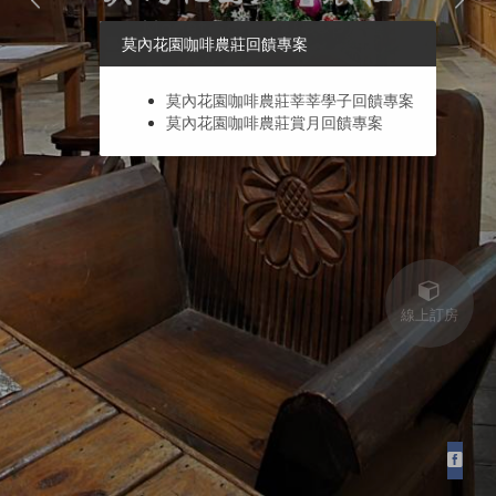
莫內花園咖啡農莊回饋專案
莫內花園咖啡農莊莘莘學子回饋專案
莫內花園咖啡農莊賞月回饋專案
線上訂房