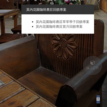
莫內花園咖啡農莊回饋專案
莫內花園咖啡農莊莘莘學子回饋專案
莫內花園咖啡農莊賞月回饋專案
線上訂房