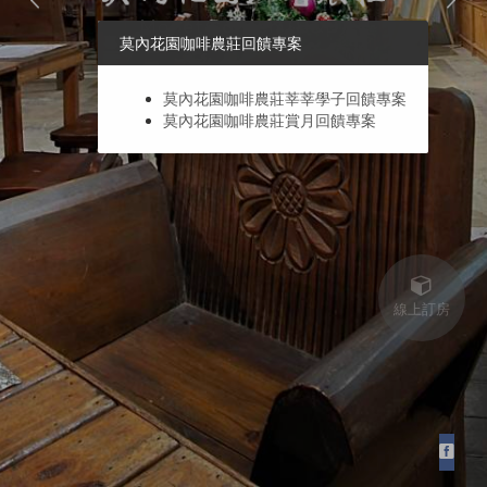
莫內花園咖啡農莊回饋專案
莫內花園咖啡農莊莘莘學子回饋專案
莫內花園咖啡農莊賞月回饋專案
線上訂房