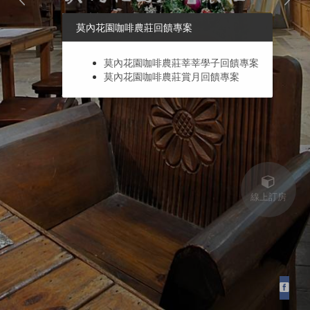
莫內花園咖啡農莊回饋專案
莫內花園咖啡農莊莘莘學子回饋專案
莫內花園咖啡農莊賞月回饋專案
線上訂房