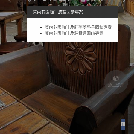
莫內花園咖啡農莊回饋專案
莫內花園咖啡農莊莘莘學子回饋專案
莫內花園咖啡農莊賞月回饋專案
線上訂房