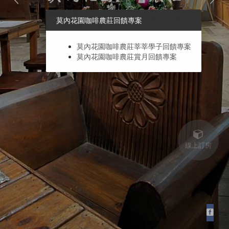
莫內花園咖啡農莊回饋專案
莫內花園咖啡農莊莘莘學子回饋專案
莫內花園咖啡農莊賞月回饋專案
線上訂房